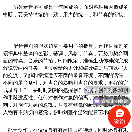
另外录音不可能是一气呵成的，面对各种原因造成的
中断，要保持情绪的一致，用声的统一，和节奏的衔接。
配音特别的游戏题材时
要用心的揣摩，迅速
且
深刻的
领悟其中整体的色彩，基调，风格，节奏，要努力契合画
面的转换
。
音乐的节拍，时间限定，准确生动传神的完成
解说旁白的任务。通过经验的累计和编导编剧后期这些人
的交流，了解和掌握适应不同的录音环境，不同的话筒，
不同的录音条件，对声音的影响和声音的要求，更好的完
中文配音外语配音
成录音工作。要时时刻刻的把握创作依据，创作对象和创
作手段适应性。任何对创作对象的偏离，对创作对象的模
音效定制收费
糊，对创作对象的忽视，只要有丝毫的疏漏，都会使这个
人物有不贴切的感觉，影响到整个
游戏配音
艺术的创作。
配音创作，不仅仅具有有声语言的特点，同时还具有规